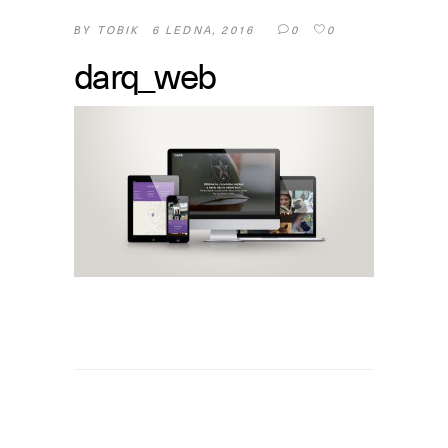
TOBIK
6 LEDNA, 2016
0
0
BY
darq_web