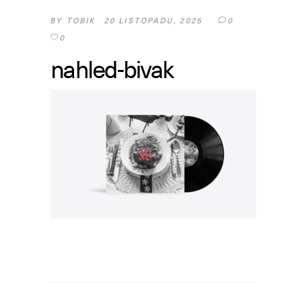
TOBIK
20 LISTOPADU, 2025
0
BY
0
nahled-bivak